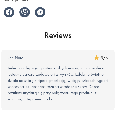
– Hydrates and softens skin
Capparis Spinosa Fruit Extract (Caper Bud Extract)
– Patented ingredient reduces clinical signs of infl ammation
– Soothes sensitive and hyperreactive skin
Reviews
5
/
Jan Pluta
5
Jedna z najlepszych profesjonalnych marek, ja i moje klienci
jesteśmy bardzo zadowoleni z wyników. Exfobrite świetnie
działa na skórę z hiperpigmentacją, w ciągu czterech tygodni
widoczna jest znaczna różnica w odcieniu skóry. Dobre
rezultaty uzyskują się przy połączeniu tego produktu z
witaminą C tej samej marki.