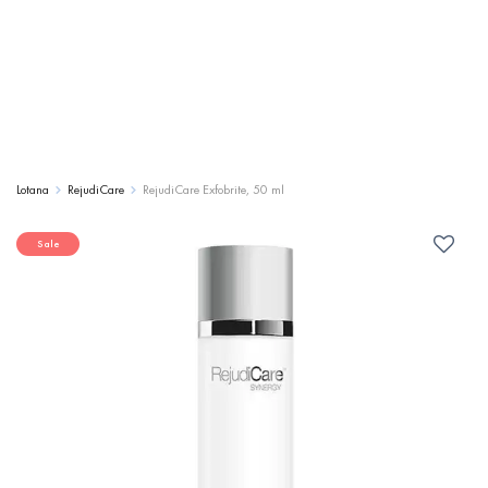
Lotana
RejudiCare
RejudiCare Exfobrite, 50 ml
Sale