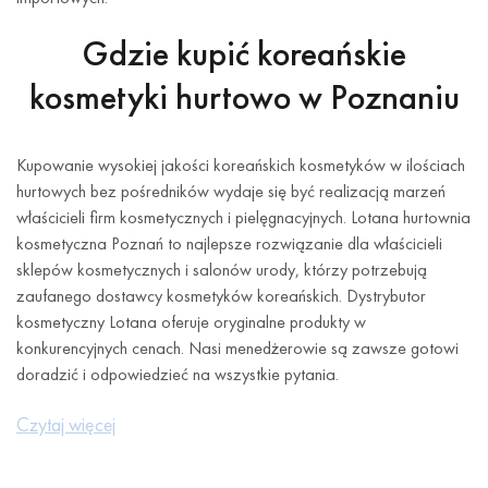
Gdzie kupić koreańskie
kosmetyki hurtowo w Poznaniu
Kupowanie wysokiej jakości koreańskich kosmetyków w ilościach
hurtowych bez pośredników wydaje się być realizacją marzeń
właścicieli firm kosmetycznych i pielęgnacyjnych. Lotana hurtownia
kosmetyczna Poznań to najlepsze rozwiązanie dla właścicieli
sklepów kosmetycznych i salonów urody, którzy potrzebują
zaufanego dostawcy kosmetyków koreańskich. Dystrybutor
kosmetyczny Lotana oferuje oryginalne produkty w
konkurencyjnych cenach. Nasi menedżerowie są zawsze gotowi
doradzić i odpowiedzieć na wszystkie pytania.
Korzystne warunki dla małego i dużego
Czytaj więcej
hurtu