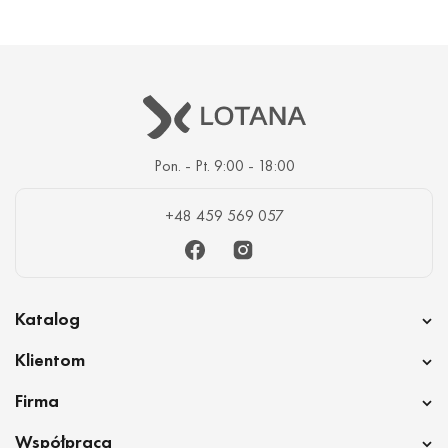
Lotana oferuje korzystne warunki dla hurtowni kosmetycznej
Poznań, zarówno dla dużych zamówień hurtowych, jak i dla
małych. Minimalna kwota zamówienia w naszym sklepie
internetowym wynosi 1000 zł. Skontaktuj się z naszym contact-
centrum, aby złożyć zamówienie i poznać cenę interesujących Cię
przedmiotów!
Pon. - Pt. 9:00 - 18:00
Będąc na rynku dostaw kosmetyków od 2014 roku, Lotana
+48 459 569 057
współpracuje z firmami i prywatnymi przedsiębiorcami z branży
beauty, którzy są zainteresowani oryginalnymi kosmetykami
Facebook
Instagram
najlepszych koreańskich marek.
Dlaczego warto kupować kosmetyki
Katalog
hurtowo w Poznaniu w sklepie
Klientom
internetowym Lotana.
Firma
Kupowanie kosmetyków online jest bardzo wygodne, ponieważ
Współpraca