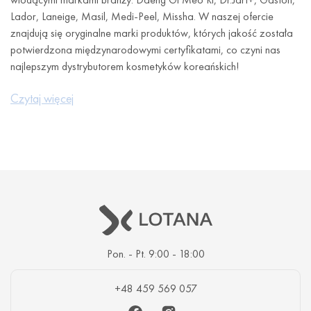
Lador, Laneige, Masil, Medi-Peel, Missha. W naszej ofercie
znajdują się oryginalne marki produktów, których jakość została
potwierdzona międzynarodowymi certyfikatami, co czyni nas
najlepszym dystrybutorem kosmetyków koreańskich!
Hurtownia kosmetyczna w Zielonej Górze stawi wysoką jakość
Czytaj więcej
za priorytet. Zawsze staramy się poszerzać asortyment, dzięki
czemu można pracować z wysokiej jakości nowościami.
Korzystne warunki dla małych i
dużych hurtowni
Lotana pomaga profesjonalistom ułatwić proces hurtowego
zakupu produktów kosmetycznych, ponieważ ten sposób zakupu
Pon. - Pt. 9:00 - 18:00
kosmetyków jest najbardziej opłacalną opcją zakupu produktów
dla firm kosmetycznych.
+48 459 569 057