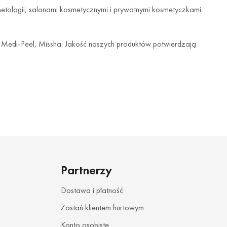
metologii, salonami kosmetycznymi i prywatnymi kosmetyczkami.
, Medi-Peel, Missha. Jakość naszych produktów potwierdzają
dnymi produktami. Prowadzimy również sprzedaż hurtową
hurtowni
iejsze warunki dla swojego biznesu. Taki zakup daje możliwość
Partnerzy
osmetyków dla biznesu. Lotana daje możliwość zamawiania
Dostawa i płatność
Zostań klientem hurtowym
y w sklepie internetowym
Konto osobiste