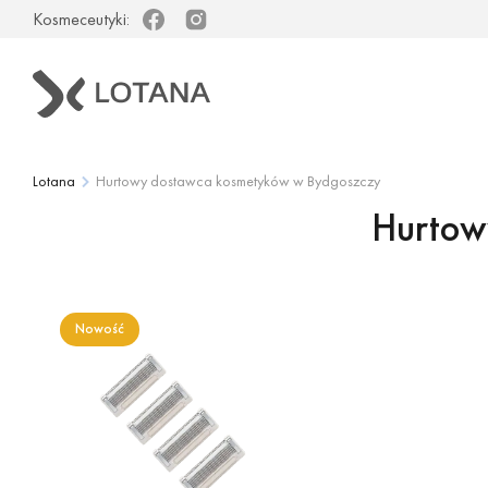
Kosmeceutyki:
Facebook
Instagram
Lotana
Hurtowy dostawca kosmetyków w Bydgoszczy
Hurtow
Nowość