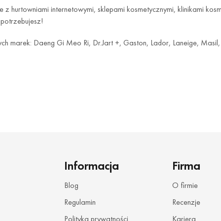
e z hurtowniami internetowymi, sklepami kosmetycznymi, klinikami kos
 potrzebujesz!
ch marek: Daeng Gi Meo Ri, Dr.Jart +, Gaston, Lador, Laneige, Masil
kiej jakości nowości, dzięki czemu masz możliwość pracy z różnoro
ne warunki dla małych i dużych 
ię, że kupując kosmetyki hurtowo – nasi klienci otrzymują najkorzystn
Informacja
Firma
pełne wsparcie informacyjne oraz szkolenia z zakresu koreańskich k
Blog
O firmie
nych warunkach.
Regulamin
Recenzje
hurtowo kosmetyki w Bydgoszcz
Polityka prywatności
Kariera