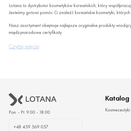
Lotana to dystrybutor kosmetyków koreańskich, który współpracuj
Jesteśmy gotowi pomóc Ci znaleźć koreańskie kosmetyki, których
Nasz asortyment obejmuje najlepsze oryginalne produkty wiodący
międzynarodowe certyfikaty.
Lotana zawsze dąży do uzupełnienia naszego asortymentu o wyso
Czytaj więcej
kosmetyków w Bydgoszczy.
Korzyst
Lotana działa na rynku od ponad 8 lat i wielokrotnie przekonała s
wyboru pożądanej ilości towaru w bardzo korzystnych cenach.
Katalog
Jesteśmy otwarci na współpracę i zapewniamy naszym partnerom 
Kosmeceutyki
Pon. - Pt. 9:00 - 18:00
kosmetyków zarówno w małych, jak i dużych ilościach na korzyst
Dlaczego warto kupować 
+48 459 569 057