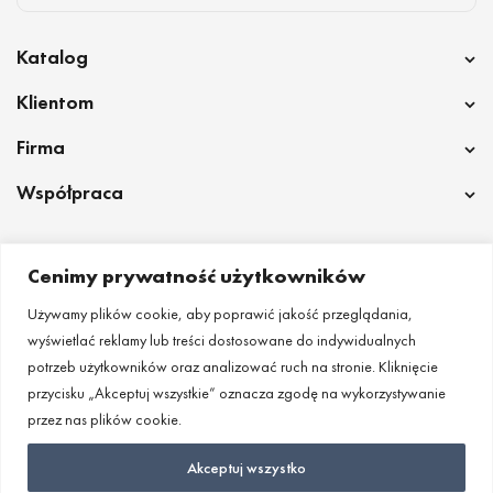
Katalog
Klientom
Firma
Współpraca
Cenimy prywatność użytkowników
Wrocław
Poznan
Lublinin
Krakow
Szczecin
Łodz
Katowicе
Używamy plików cookie, aby poprawić jakość przeglądania,
Kielcе
Częstochowa
Torun
Białymstok
Gdynia
Gdańsk
wyświetlać reklamy lub treści dostosowane do indywidualnych
Bydgoszcz
Olsztyn
Gliwice
Radom
Tarnów
Opole
Rzeszów
potrzeb użytkowników oraz analizować ruch na stronie. Kliknięcie
Sosnowiec
Zabrze
Bielsko-Biała
Chorzow
Elbląg
Płock
przycisku „Akceptuj wszystkie” oznacza zgodę na wykorzystywanie
Zielona Góra
Ruda Śląska
Bytom
przez nas plików cookie.
Akceptuj wszystko
Lotana ©