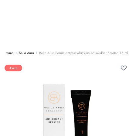
Lotana
Bella Aura
Bella Aura Serum antyoksydacyjne Antioxidant Booster, 15 ml
Akcja