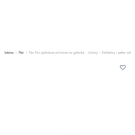
Lotana
Fler
Fler Etui podróżne ochronne na golarkę – Liliowy – Delikatny i pełen wdzię