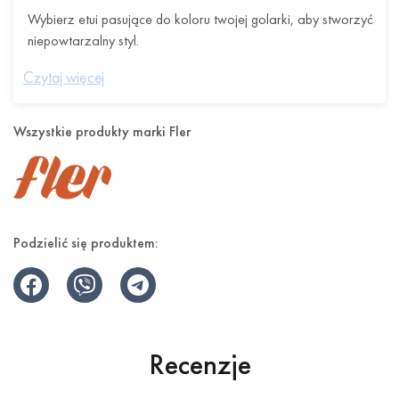
Wybierz etui pasujące do koloru twojej golarki, aby stworzyć
niepowtarzalny styl.
Prezentowane o piątej kolorach:
Czytaj więcej
Błysk – Delikatny i metaliczn
Wszystkie produkty marki Fler
Sosna – Głęboki i elegancki
Sycylia – Ciepły i jasny
Liliowy – Delikatny i wyrafinowany
Podzielić się produktem:
Midnight – Classy and Magnetic
Recenzje