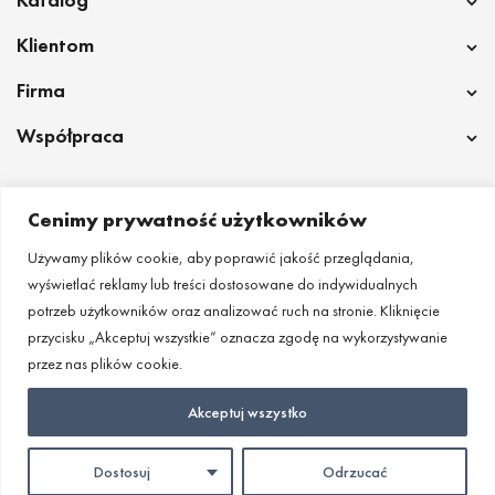
Klientom
Firma
Współpraca
Cenimy prywatność użytkowników
Wrocław
Poznan
Lublinin
Krakow
Szczecin
Łodz
Katowicе
Używamy plików cookie, aby poprawić jakość przeglądania,
Kielcе
Częstochowa
Torun
Białymstok
Gdynia
Gdańsk
wyświetlać reklamy lub treści dostosowane do indywidualnych
Bydgoszcz
Olsztyn
Gliwice
Radom
Tarnów
Opole
Rzeszów
potrzeb użytkowników oraz analizować ruch na stronie. Kliknięcie
Sosnowiec
Zabrze
Bielsko-Biała
Chorzow
Elbląg
Płock
przycisku „Akceptuj wszystkie” oznacza zgodę na wykorzystywanie
Zielona Góra
Ruda Śląska
Bytom
przez nas plików cookie.
Akceptuj wszystko
Lotana ©
Dostosuj
Odrzucać